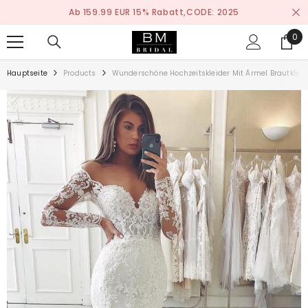
ZUM INHALT SPRINGEN
Ab 159.99 EUR 15% Rabatt,CODE: 2025
0
0
ite
Hauptseite
Products
Wunderschöne Hochzeitskleider Mit Ärmel Brautkleid