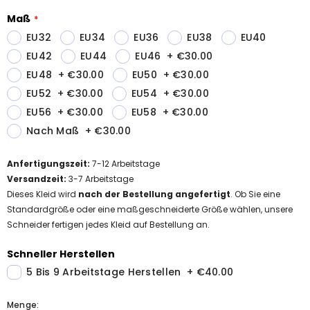
Maß
EU32
EU34
EU36
EU38
EU40
EU42
EU44
EU46
+
€30.00
EU48
+
€30.00
EU50
+
€30.00
EU52
+
€30.00
EU54
+
€30.00
EU56
+
€30.00
EU58
+
€30.00
Nach Maß
+
€30.00
Anfertigungszeit
:
7-12
Arbeitstage
Versandzeit
:
3-7 Arbeitstage
Dieses Kleid wird
nach der Bestellung angefertigt
. Ob Sie eine
Standardgröße oder eine maßgeschneiderte Größe wählen, unsere
Schneider fertigen jedes Kleid auf Bestellung an.
Schneller Herstellen
5 Bis 9 Arbeitstage Herstellen
+
€40.00
Menge: