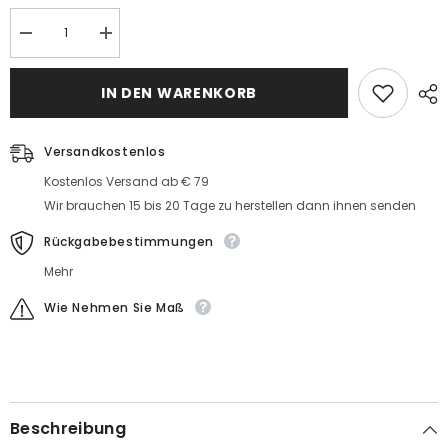
Menge
MengeWunderschöne
Wunderschöne
Hochzeitskleider
Hochzeitskleider
Mit
Mit
Ärmel
IN DEN WARENKORB
Ärmel
Brautkleider
Brautkleider
Spitze
Spitze
Meerjungfrau
Meerjungfrau
Versandkostenlos
Kostenlos Versand ab € 79
Wir brauchen 15 bis 20 Tage zu herstellen dann ihnen senden
Rückgabebestimmungen
Mehr
Wie Nehmen Sie Maß
Beschreibung