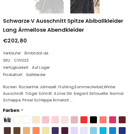
Schwarze V Ausschnitt Spitze Abiballkleider
Lang Ärmellose Abendkleider
€202,80
Verkäufer:
Bmbridal.de
SKU:
CV0022
Verfügbarkeit:
Auf Lager
Produktart:
ballkleider
Rücken: Rückenfrei Jahrezeit: Frühling,Sommer,Herbst,Winter
Ausschnitt: Träger Schnitt: A Linie Stil: Elegant Silhouette: Normal
Schleppe: Pinsel Schleppe Ärmelart:...
Farben