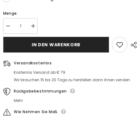
Menge:
Menge
MengeSchwarze
Schwarze
V
V
Ausschnitt
Ausschnitt
Spitze
IN DEN WARENKORB
Spitze
Abiballkleider
Abiballkleider
Lang
Lang
Ärmellose
Ärmellose
Abendkleider
Versandkostenlos
Abendkleider
Kostenlos Versand ab € 79
Wir brauchen 15 bis 20 Tage zu herstellen dann ihnen senden
Rückgabebestimmungen
Mehr
Wie Nehmen Sie Maß