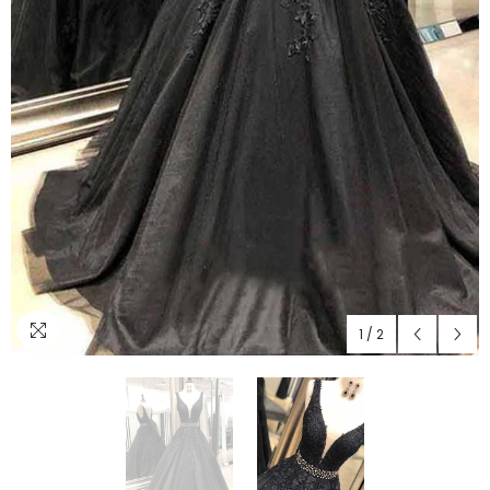
1
/
2