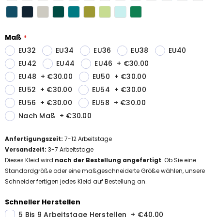
Maß
EU32
EU34
EU36
EU38
EU40
EU42
EU44
EU46
+
€30.00
EU48
+
€30.00
EU50
+
€30.00
EU52
+
€30.00
EU54
+
€30.00
EU56
+
€30.00
EU58
+
€30.00
Nach Maß
+
€30.00
Anfertigungszeit
:
7-12
Arbeitstage
Versandzeit
:
3-7 Arbeitstage
Dieses Kleid wird
nach der Bestellung angefertigt
. Ob Sie eine
Standardgröße oder eine maßgeschneiderte Größe wählen, unsere
Schneider fertigen jedes Kleid auf Bestellung an.
Schneller Herstellen
5 Bis 9 Arbeitstage Herstellen
+
€40.00