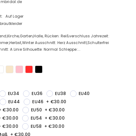
Bmbridal.de
t:
Auf Lager
brautkleider
and,Kirche,Garten,Halle, Rücken: Reißverschluss Jahrezeit:
mer,Herbst,Winter Ausschnitt: Herz Ausschnitt,Schulterfrei
chnitt: A Linie Silhouette: Normal Schleppe:...
EU34
EU36
EU38
EU40
EU44
EU46
+
€30.00
+
€30.00
EU50
+
€30.00
+
€30.00
EU54
+
€30.00
+
€30.00
EU58
+
€30.00
Maß
+
€30.00