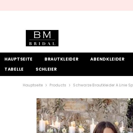
ZUM INHALT SPRINGEN
HAUPTSEITE
BRAUTKLEIDER
ABENDKLEIDER
TABELLE
SCHLEIER
Hauptseite
Products
Schwarze Brautkleider A Linie S