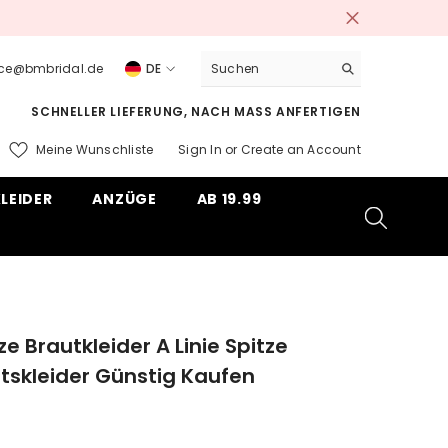
vice@bmbridal.de
DE
DE
SCHNELLER LIEFERUNG, NACH MASS ANFERTIGEN
EN
Meine Wunschliste
Sign In
or
Create an Account
ms
LEIDER
ANZÜGE
AB 19.99
e Brautkleider A Linie Spitze
tskleider Günstig Kaufen