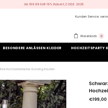
Nach Maß Anfertigen Service
Kunden Service: ser
0
Warenkorb
0
ite
BESONDERE ANLÄSSEN KLEIDER
HOCHZEITSPARTY K
pitze Hochzeitskleider Günstig Kaufen
Schwarz
Hochzei
€199,00