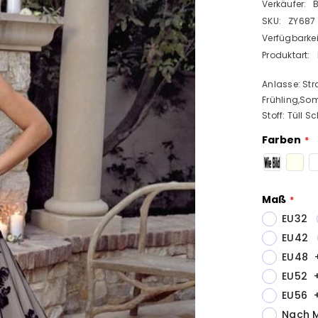
Verkäufer:
SKU:
ZY687
Verfügbarkei
Produktart:
Anlasse: Str
Frühling,Som
Stoff: Tüll S
Farben
Maß
EU32
EU42
EU48
EU52
EU56
Nach 