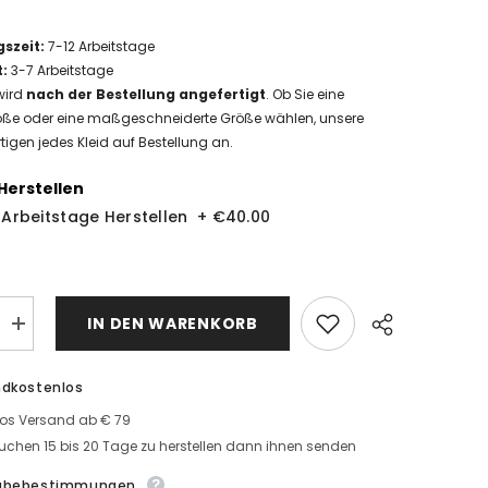
gszeit
:
7-12
Arbeitstage
t
:
3-7 Arbeitstage
wird
nach der Bestellung angefertigt
. Ob Sie eine
ße oder eine maßgeschneiderte Größe wählen, unsere
tigen jedes Kleid auf Bestellung an.
Herstellen
9 Arbeitstage Herstellen
+
€40.00
IN DEN WARENKORB
MengeSchwarze
Brautkleider
r
A
Linie
ndkostenlos
Spitze
Hochzeitskleider
los Versand ab € 79
leider
Günstig
uchen 15 bis 20 Tage zu herstellen dann ihnen senden
Kaufen
abebestimmungen