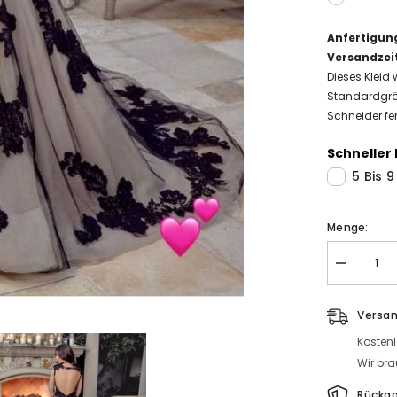
Anfertigun
Versandzei
Dieses Kleid 
Standardgrö
Schneider fer
Schneller 
5 Bis 
Menge:
Menge
Schwarze
Brautkleide
A
Versa
Linie
Spitze
Kosten
Hochzeitsk
Günstig
Wir bra
Kaufen
Rückg