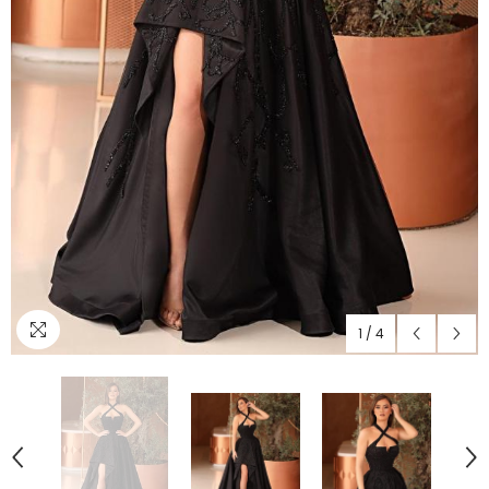
1
/
4