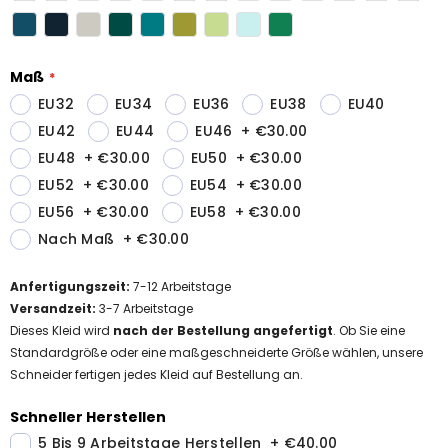
Maß
EU32
EU34
EU36
EU38
EU40
EU42
EU44
EU46
+
€30.00
EU48
+
€30.00
EU50
+
€30.00
EU52
+
€30.00
EU54
+
€30.00
EU56
+
€30.00
EU58
+
€30.00
Nach Maß
+
€30.00
Anfertigungszeit
:
7-12
Arbeitstage
Versandzeit
:
3-7 Arbeitstage
Dieses Kleid wird
nach der Bestellung angefertigt
. Ob Sie eine
Standardgröße oder eine maßgeschneiderte Größe wählen, unsere
Schneider fertigen jedes Kleid auf Bestellung an.
Schneller Herstellen
5 Bis 9 Arbeitstage Herstellen
+
€40.00