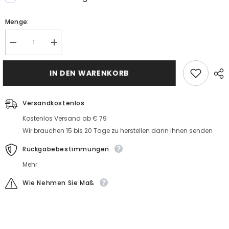
Menge:
Menge
MengeSchwarze
Schwarze
Abendkleider
Abendkleider
Lang
Lang
Glitzer
IN DEN WARENKORB
Glitzer
Abiballkleider
Abiballkleider
Günstig
Günstig
Kaufen
Kaufen
Versandkostenlos
Kostenlos Versand ab € 79
Wir brauchen 15 bis 20 Tage zu herstellen dann ihnen senden
Rückgabebestimmungen
Mehr
Wie Nehmen Sie Maß