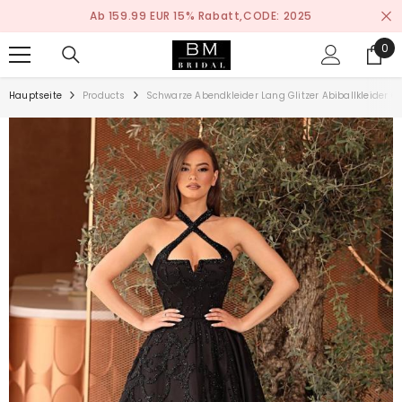
ZUM INHALT SPRINGEN
159.99 EUR 15% Rabatt,CODE: 2025
Na
0
0
ite
Hauptseite
Products
Schwarze Abendkleider Lang Glitzer Abiballkleider G