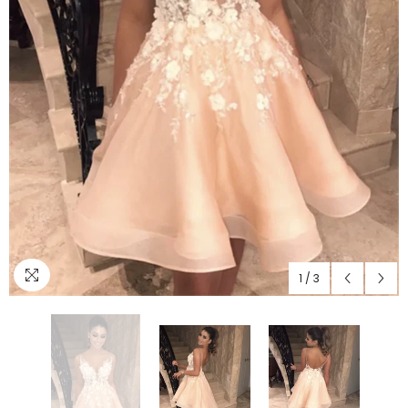
1
/
3