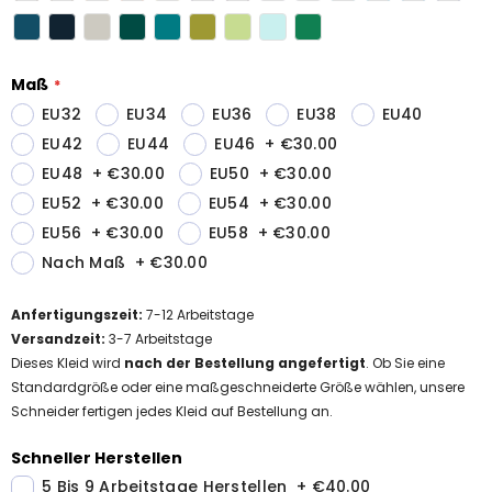
Maß
EU32
EU34
EU36
EU38
EU40
EU42
EU44
EU46
+
€30.00
EU48
+
€30.00
EU50
+
€30.00
EU52
+
€30.00
EU54
+
€30.00
EU56
+
€30.00
EU58
+
€30.00
Nach Maß
+
€30.00
Anfertigungszeit
:
7-12
Arbeitstage
Versandzeit
:
3-7 Arbeitstage
Dieses Kleid wird
nach der Bestellung angefertigt
. Ob Sie eine
Standardgröße oder eine maßgeschneiderte Größe wählen, unsere
Schneider fertigen jedes Kleid auf Bestellung an.
Schneller Herstellen
5 Bis 9 Arbeitstage Herstellen
+
€40.00