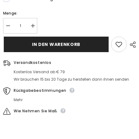
Menge:
Menge
MengeSchöne
Schöne
Cocktailkleider
Cocktailkleider
Kurz
Kurz
Abendkleider
IN DEN WARENKORB
Abendkleider
Mit
Mit
Spitze
Spitze
Versandkostenlos
Kostenlos Versand ab € 79
Wir brauchen 15 bis 20 Tage zu herstellen dann ihnen senden
Rückgabebestimmungen
Mehr
Wie Nehmen Sie Maß