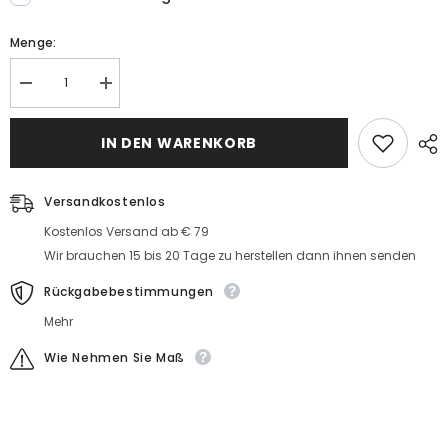
Menge:
Menge
MengeModerne
Moderne
Abendkleider
Abendkleider
mit
mit
Ärmel
IN DEN WARENKORB
Ärmel
Rote
Rote
Abiballkleider
Abiballkleider
Günstig
Günstig
Versandkostenlos
Kostenlos Versand ab € 79
Wir brauchen 15 bis 20 Tage zu herstellen dann ihnen senden
Rückgabebestimmungen
Mehr
Wie Nehmen Sie Maß