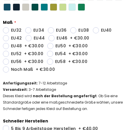
Maß
EU32
EU34
EU36
EU38
EU40
EU42
EU44
EU46
+
€30.00
EU48
+
€30.00
EU50
+
€30.00
EU52
+
€30.00
EU54
+
€30.00
EU56
+
€30.00
EU58
+
€30.00
Nach Maß
+
€30.00
Anfertigungszeit
:
7-12
Arbeitstage
Versandzeit
:
3-7 Arbeitstage
Dieses Kleid wird
nach der Bestellung angefertigt
. Ob Sie eine
Standardgröße oder eine maßgeschneiderte Größe wählen, unsere
Schneider fertigen jedes Kleid auf Bestellung an.
Schneller Herstellen
5 Bis 9 Arbeitstage Herstellen
+
€40.00