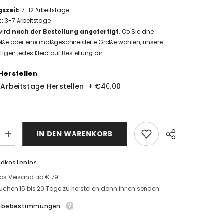
gszeit
:
7-12
Arbeitstage
t
:
3-7 Arbeitstage
wird
nach der Bestellung angefertigt
. Ob Sie eine
ße oder eine maßgeschneiderte Größe wählen, unsere
tigen jedes Kleid auf Bestellung an.
Herstellen
9 Arbeitstage Herstellen
+
€40.00
IN DEN WARENKORB
MengeLuxus
Brautkleider
r
Mit
Ärmel
ndkostenlos
Hochzeitskleider
leider
Prinzessin
los Versand ab € 79
mit
uchen 15 bis 20 Tage zu herstellen dann ihnen senden
Schleppe
abebestimmungen