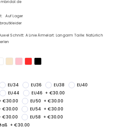
Bmbridal.de
t:
Auf Lager
brautkleider
Juwel Schnitt: A Linie Ärmelart: Langarm Taille: Natürlich
Perlen
EU34
EU36
EU38
EU40
EU44
EU46
+
€30.00
+
€30.00
EU50
+
€30.00
+
€30.00
EU54
+
€30.00
+
€30.00
EU58
+
€30.00
Maß
+
€30.00