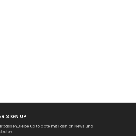
R SIGN UP
erpassen,Bleibe up to date mit Fashion News und
eboten.