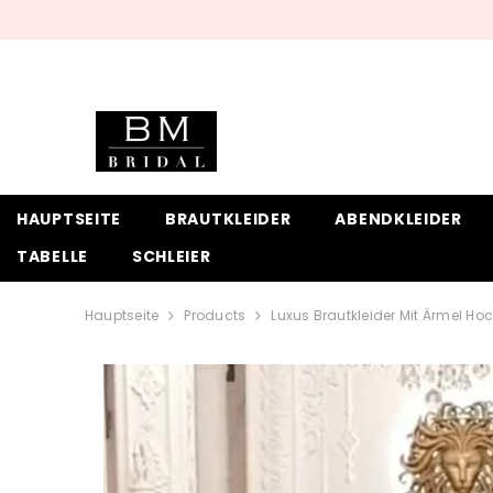
ZUM INHALT SPRINGEN
HAUPTSEITE
BRAUTKLEIDER
ABENDKLEIDER
TABELLE
SCHLEIER
Hauptseite
Products
Luxus Brautkleider Mit Ärmel Hoc