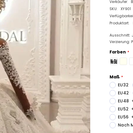
Verkäufer:
SKU:
XY901
Verfügbarkei
Produktart:
Ausschnitt: 
Verzierung: 
Farben
Maß
EU32
EU42
EU48
EU52
EU56
Nach 