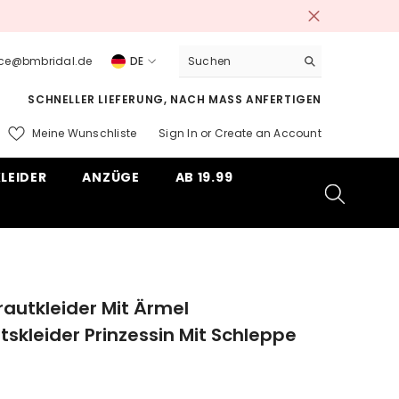
vice@bmbridal.de
DE
DE
SCHNELLER LIEFERUNG, NACH MASS ANFERTIGEN
EN
Meine Wunschliste
Sign In
or
Create an Account
ms
LEIDER
ANZÜGE
AB 19.99
rautkleider Mit Ärmel
tskleider Prinzessin Mit Schleppe