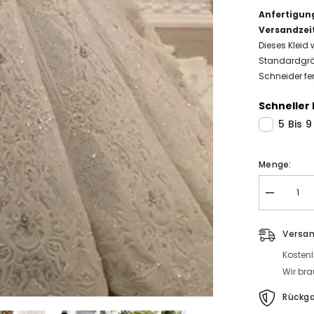
Anfertigun
Versandzei
Dieses Kleid 
Standardgrö
Schneider fer
Schneller 
5 Bis 
Menge:
Menge
Luxus
Brautkleide
Mit
Versa
Ärmel
Hochzeitsk
Kosten
Prinzessin
mit
Wir bra
Schleppe
Rückg