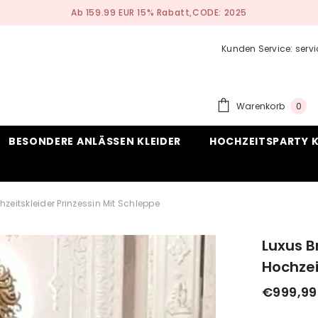
Nach Maß Anfertigen Service
Kunden Service: ser
0
Warenkorb
0
ite
BESONDERE ANLÄSSEN KLEIDER
HOCHZEITSPARTY K
hzeitskleider Prinzessin Mit Schleppe
Luxus B
Hochzei
€999,99