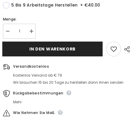
5 Bis 9 Arbeitstage Herstellen
+
€40.00
Menge:
Menge
MengeFuchsia
Fuchsia
Abendkleider
Abendkleider
Kurz
Kurz
A
IN DEN WARENKORB
A
Linie
Linie
Cocktailkleider
Cocktailkleider
Sexy
Sexy
Günstig
Versandkostenlos
Günstig
Kostenlos Versand ab € 79
Wir brauchen 15 bis 20 Tage zu herstellen dann ihnen senden
Rückgabebestimmungen
Mehr
Wie Nehmen Sie Maß