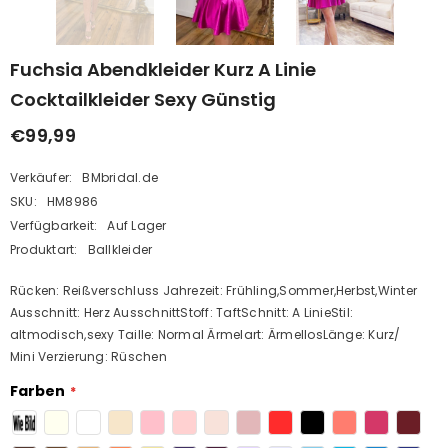
Fuchsia Abendkleider Kurz A Linie
Cocktailkleider Sexy Günstig
€99,99
Verkäufer:
BMbridal.de
SKU:
HM8986
Verfügbarkeit:
Auf Lager
Produktart:
Ballkleider
Rücken: Reißverschluss Jahrezeit: Frühling,Sommer,Herbst,Winter
Ausschnitt: Herz AusschnittStoff: TaftSchnitt: A LinieStil:
altmodisch,sexy Taille: Normal Ärmelart: ÄrmellosLänge: Kurz/
Mini Verzierung: Rüschen
Farben