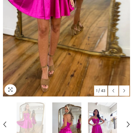
1
/
43