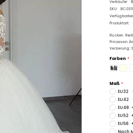
Verkäufer:
SKU:
BC031
Verfügbarkei
Produktart:
Rücken: Reiß
Prinzessin Ä
Verzierung: S
Farben
Maß
EU32
EU42
EU48
EU52
EU56
Nach 