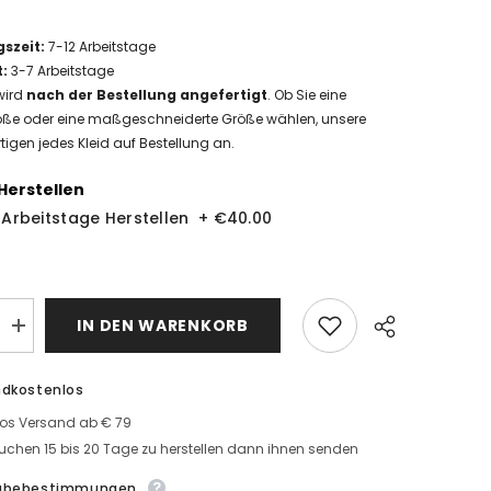
gszeit
:
7-12
Arbeitstage
t
:
3-7 Arbeitstage
wird
nach der Bestellung angefertigt
. Ob Sie eine
ße oder eine maßgeschneiderte Größe wählen, unsere
tigen jedes Kleid auf Bestellung an.
Herstellen
9 Arbeitstage Herstellen
+
€40.00
IN DEN WARENKORB
MengeElegante
Weiße
Brautkleider
r
mit
ndkostenlos
Ärmel
Prinzessin
los Versand ab € 79
Hochzeitskleider
leider
uchen 15 bis 20 Tage zu herstellen dann ihnen senden
Spitze
Günstig
abebestimmungen