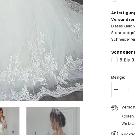
Anfertigun
Versandzei
Dieses Kleid 
Standardgrö
Schneider fer
Schneller 
5 Bis 
Menge:
Menge
Elegante
Weiße
Brautkleide
Versa
mit
Ärmel
Kosten
Prinzessin
Hochzeitsk
Wir bra
Spitze
Günstig
Rückg