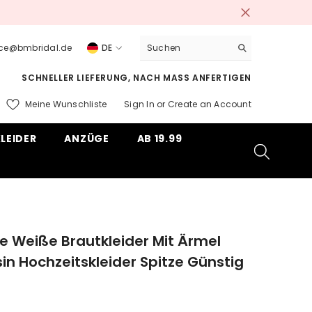
vice@bmbridal.de
DE
DE
SCHNELLER LIEFERUNG, NACH MASS ANFERTIGEN
EN
Meine Wunschliste
Sign In
or
Create an Account
ms
LEIDER
ANZÜGE
AB 19.99
e Weiße Brautkleider Mit Ärmel
sin Hochzeitskleider Spitze Günstig