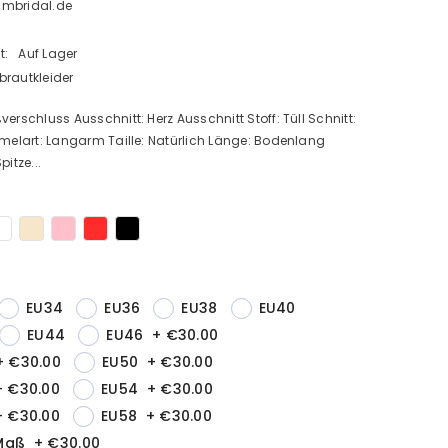
Bmbridal.de
1
t:
Auf Lager
brautkleider
verschluss Ausschnitt: Herz Ausschnitt Stoff: Tüll Schnitt:
rmelart: Langarm Taille: Natürlich Länge: Bodenlang
pitze...
EU34
EU36
EU38
EU40
EU44
EU46
+
€30.00
+
€30.00
EU50
+
€30.00
+
€30.00
EU54
+
€30.00
+
€30.00
EU58
+
€30.00
Maß
+
€30.00