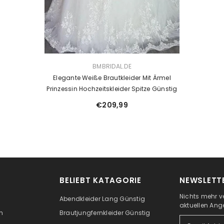
VENDOR:
BMBRIDAL.DE
Elegante Weiße Brautkleider Mit Ärmel
Prinzessin Hochzeitskleider Spitze Günstig
€209,99
BELIEBT KATAGORIE
NEWSLETTE
Nichts mehr v
Abendkleider Lang Günstig
aktuellen Ang
n
Brautjungfernkleider Günstig