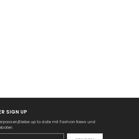
R SIGN UP
erpassen,Bleibe up to date mit Fashion News und
eboten.