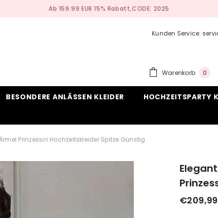
Nach Maß Anfertigen Service
Kunden Service: ser
0
Warenkorb
0
ite
BESONDERE ANLÄSSEN KLEIDER
HOCHZEITSPARTY K
Ärmel Prinzessin Hochzeitskleider Spitze Günstig
Elegant
Prinzes
€209,99