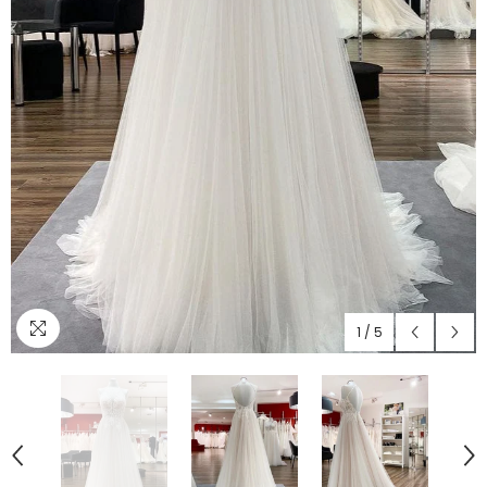
1
/
5