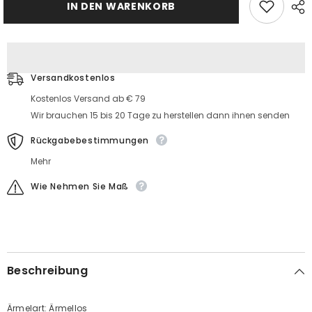
Tüll
Hochzeitskleide
IN DEN WARENKORB
Hochzeitskleide
mit
mit
Spitze
Spitze
Versandkostenlos
Kostenlos Versand ab € 79
Wir brauchen 15 bis 20 Tage zu herstellen dann ihnen senden
Rückgabebestimmungen
Mehr
Wie Nehmen Sie Maß
Beschreibung
Ärmelart: Ärmellos