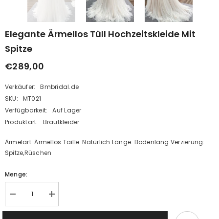
Elegante Ärmellos Tüll Hochzeitskleide Mit
Spitze
€289,00
Verkäufer:
Bmbridal.de
SKU:
MT021
Verfügbarkeit:
Auf Lager
Produktart:
Brautkleider
Ärmelart: Ärmellos Taille: Natürlich Länge: Bodenlang Verzierung:
Spitze,Rüschen
Menge:
Menge
MengeElegante
Elegante
Ärmellos
Ärmellos
Tüll