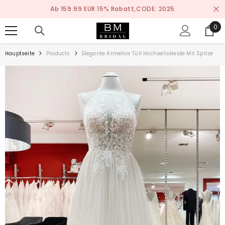
ZUM INHALT SPRINGEN
Ab 159.99 EUR 15% Rabatt,CODE: 2025
0
0
ite
Hauptseite
Products
Elegante Ärmellos Tüll Hochzeitskleide Mit Spitze