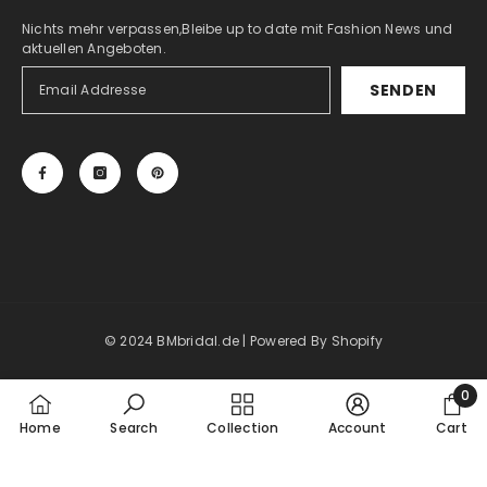
Nichts mehr verpassen,Bleibe up to date mit Fashion News und
aktuellen Angeboten.
SENDEN
© 2024 BMbridal.de
| Powered By Shopify
Payment
0
methods
0
Home
Search
Collection
Account
Cart
item
SHARE