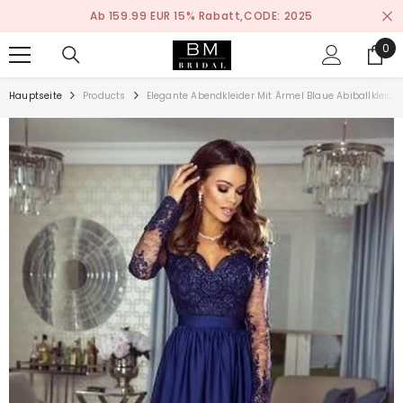
ZUM INHALT SPRINGEN
% Rabatt,CODE: 2025
Nach Maß Anfert
0
0
ite
Hauptseite
Products
Elegante Abendkleider Mit Ärmel Blaue Abiballkleide