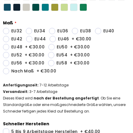
Maß
EU32
EU34
EU36
EU38
EU40
EU42
EU44
EU46
+
€30.00
EU48
+
€30.00
EU50
+
€30.00
EU52
+
€30.00
EU54
+
€30.00
EU56
+
€30.00
EU58
+
€30.00
Nach Maß
+
€30.00
Anfertigungszeit
:
7-12
Arbeitstage
Versandzeit
:
3-7 Arbeitstage
Dieses Kleid wird
nach der Bestellung angefertigt
. Ob Sie eine
Standardgröße oder eine maßgeschneiderte Größe wählen, unsere
Schneider fertigen jedes Kleid auf Bestellung an.
Schneller Herstellen
5 Bis 9 Arbeitstage Herstellen
+
€40.00