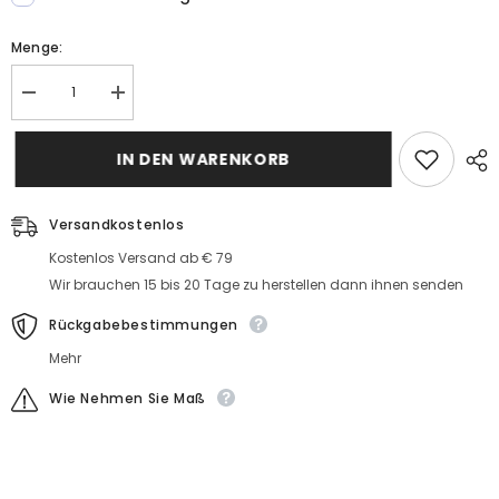
Menge:
Menge
MengeElegante
Elegante
Abendkleider
Abendkleider
Mit
Mit
Ärmel
IN DEN WARENKORB
Ärmel
Blaue
Blaue
Abiballkleider
Abiballkleider
Lang
Lang
Günstig
Versandkostenlos
Günstig
Kostenlos Versand ab € 79
Wir brauchen 15 bis 20 Tage zu herstellen dann ihnen senden
Rückgabebestimmungen
Mehr
Wie Nehmen Sie Maß