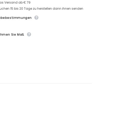
der
mit
los Versand ab € 79
Ärmel
uchen 15 bis 20 Tage zu herstellen dann ihnen senden
abebestimmungen
ehmen Sie Maß