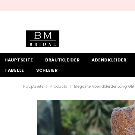
ZUM INHALT SPRINGEN
HAUPTSEITE
BRAUTKLEIDER
ABENDKLEIDER
TABELLE
SCHLEIER
Hauptseite
Products
Elegante Abendkleider Lang Glitz