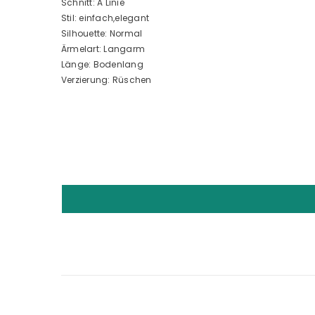
Schnitt: A Linie
Stil: einfach,elegant
Silhouette: Normal
Ärmelart: Langarm
Länge: Bodenlang
Verzierung: Rüschen