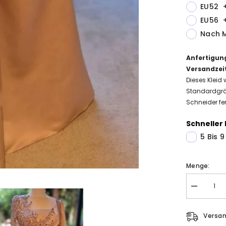
EU52
EU56
Nach 
Anfertigun
Versandzei
Dieses Kleid 
Standardgrö
Schneider fer
Schneller 
5 Bis 
Menge:
Menge
Elegante
Abendkleid
Lang
Versa
Glitzer