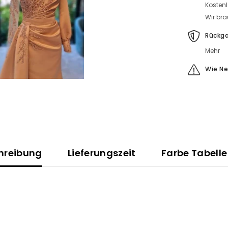
Abiballklei
Kosten
mit
Ärmel
Wir bra
Rückg
Mehr
Wie N
hreibung
Lieferungszeit
Farbe Tabelle