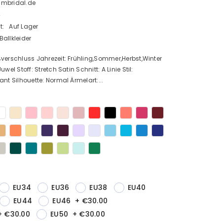
Bmbridal.de
4
t:
Auf Lager
Ballkleider
verschluss Jahrezeit: Frühling,Sommer,Herbst,Winter
uwel Stoff: Stretch Satin Schnitt: A Linie Stil:
ant Silhouette: Normal Ärmelart:...
EU34
EU36
EU38
EU40
EU44
EU46
+
€30.00
+
€30.00
EU50
+
€30.00