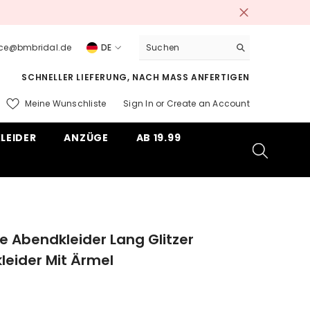
vice@bmbridal.de
DE
DE
SCHNELLER LIEFERUNG, NACH MASS ANFERTIGEN
EN
Meine Wunschliste
Sign In
or
Create an Account
ms
LEIDER
ANZÜGE
AB 19.99
e Abendkleider Lang Glitzer
kleider Mit Ärmel