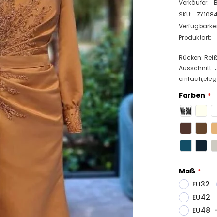
Verkäufer:
SKU:
ZY108
Verfügbarkei
Produktart:
Rücken: Reiß
Ausschnitt: J
einfach,eleg
Farben
Maß
EU32
EU42
EU48