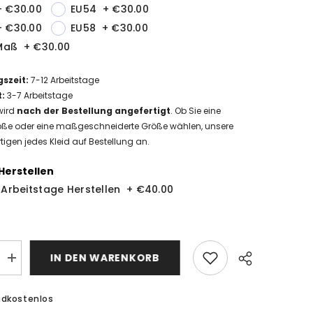
+
€30.00
EU54
+
€30.00
+
€30.00
EU58
+
€30.00
Maß
+
€30.00
gszeit
:
7-12
Arbeitstage
t
:
3-7 Arbeitstage
wird
nach der Bestellung angefertigt
. Ob Sie eine
ße oder eine maßgeschneiderte Größe wählen, unsere
tigen jedes Kleid auf Bestellung an.
Herstellen
9 Arbeitstage Herstellen
+
€40.00
IN DEN WARENKORB
MengeElegante
Abendkleider
er
Lang
Glitzer
ndkostenlos
Abiballkleider