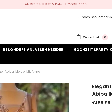
Nach Maß Anfertigen Service
Kunden Service: ser
0
Warenkorb
0
ite
BESONDERE ANLÄSSEN KLEIDER
HOCHZEITSPARTY K
er Abiballkleider Mit Ärmel
Elegant
Abiball
€189,99