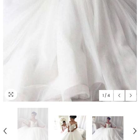
1
/
4