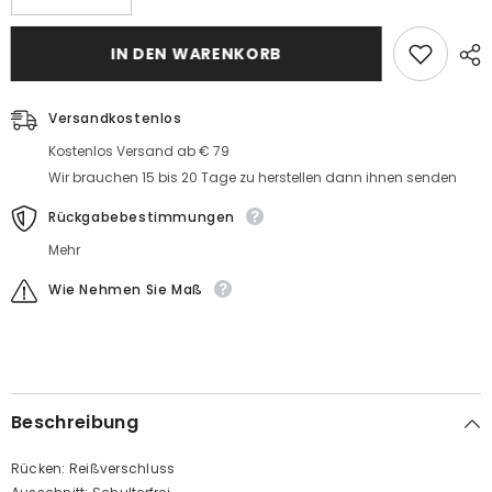
Elegant
Weiße
Weiße
Hochzeitskleider
Hochzeitskleider
Mit
IN DEN WARENKORB
Mit
Spitze
Spitze
Prinzessin
Prinzessin
Tüll
Tüll
Brautkleider
Versandkostenlos
Brautkleider
Kostenlos Versand ab € 79
Wir brauchen 15 bis 20 Tage zu herstellen dann ihnen senden
Rückgabebestimmungen
Mehr
Wie Nehmen Sie Maß
Beschreibung
Rücken: Reißverschluss