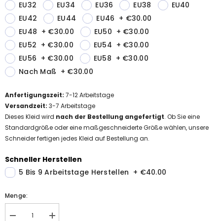
EU32
EU34
EU36
EU38
EU40
EU42
EU44
EU46
+
€30.00
EU48
+
€30.00
EU50
+
€30.00
EU52
+
€30.00
EU54
+
€30.00
EU56
+
€30.00
EU58
+
€30.00
Nach Maß
+
€30.00
Anfertigungszeit
:
7-12
Arbeitstage
Versandzeit
:
3-7 Arbeitstage
Dieses Kleid wird
nach der Bestellung angefertigt
. Ob Sie eine
Standardgröße oder eine maßgeschneiderte Größe wählen, unsere
Schneider fertigen jedes Kleid auf Bestellung an.
Schneller Herstellen
5 Bis 9 Arbeitstage Herstellen
+
€40.00
Menge:
Menge
MengeElegant