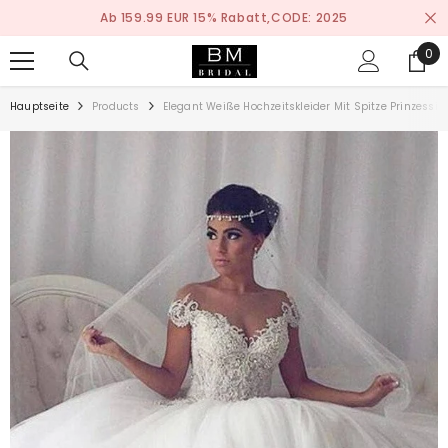
ZUM INHALT SPRINGEN
Ab 159.99 EUR 15% Rabatt,CODE: 2025
0
0
ite
Hauptseite
Products
Elegant Weiße Hochzeitskleider Mit Spitze Prinzessin 