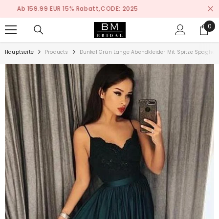
ZUM INHALT SPRINGEN
Nach Maß Anfertigen Service
0
0
ite
Hauptseite
Products
Dunkel Grün Lange Abendkleider Mit Spitze Spaghett