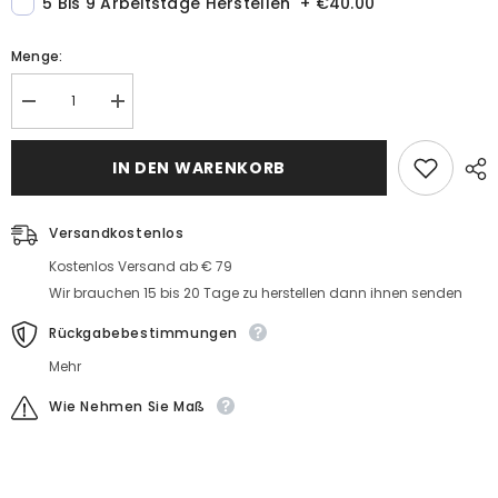
5 Bis 9 Arbeitstage Herstellen
+
€40.00
Menge:
Menge
MengeDunkel
Dunkel
Grün
Grün
Lange
Lange
Abendkleider
IN DEN WARENKORB
Abendkleider
Mit
Mit
Spitze
Spitze
Spaghetti
Spaghetti
Träger
Versandkostenlos
Träger
Etuikleid
Etuikleid
Abendmoden
Kostenlos Versand ab € 79
Abendmoden
Günstig
Günstig
Wir brauchen 15 bis 20 Tage zu herstellen dann ihnen senden
Online
Online
Rückgabebestimmungen
Mehr
Wie Nehmen Sie Maß