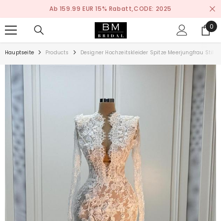
ZUM INHALT SPRINGEN
Nach Maß Anfertigen Service
0
0
ite
Hauptseite
Products
Designer Hochzeitskleider Spitze Meerjungfrau Stil B