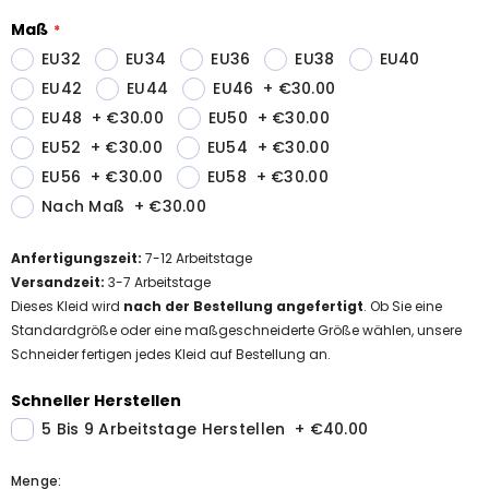
Maß
EU32
EU34
EU36
EU38
EU40
EU42
EU44
EU46
+
€30.00
EU48
+
€30.00
EU50
+
€30.00
EU52
+
€30.00
EU54
+
€30.00
EU56
+
€30.00
EU58
+
€30.00
Nach Maß
+
€30.00
Anfertigungszeit
:
7-12
Arbeitstage
Versandzeit
:
3-7 Arbeitstage
Dieses Kleid wird
nach der Bestellung angefertigt
. Ob Sie eine
Standardgröße oder eine maßgeschneiderte Größe wählen, unsere
Schneider fertigen jedes Kleid auf Bestellung an.
Schneller Herstellen
5 Bis 9 Arbeitstage Herstellen
+
€40.00
Menge: