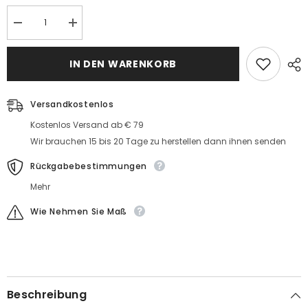
Menge
MengeDesigner
Designer
Hochzeitskleider
Hochzeitskleider
Spitze
Spitze
Meerjungfrau
IN DEN WARENKORB
Meerjungfrau
Stil
Stil
Brautkleid
Brautkleid
mit
mit
Ärmel
Versandkostenlos
Ärmel
Kostenlos Versand ab € 79
Wir brauchen 15 bis 20 Tage zu herstellen dann ihnen senden
Rückgabebestimmungen
Mehr
Wie Nehmen Sie Maß
Beschreibung