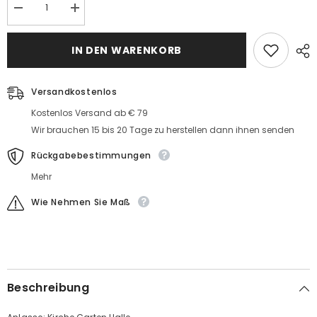
Menge
MengeDesigner
Designer
Hochzeitskleider
Hochzeitskleider
Meerjungfrau
Meerjungfrau
Spitze
IN DEN WARENKORB
Spitze
Brautkleider
Brautkleider
Mit
Mit
Ärmel
Ärmel
Versandkostenlos
Kostenlos Versand ab € 79
Wir brauchen 15 bis 20 Tage zu herstellen dann ihnen senden
Rückgabebestimmungen
Mehr
Wie Nehmen Sie Maß
Beschreibung