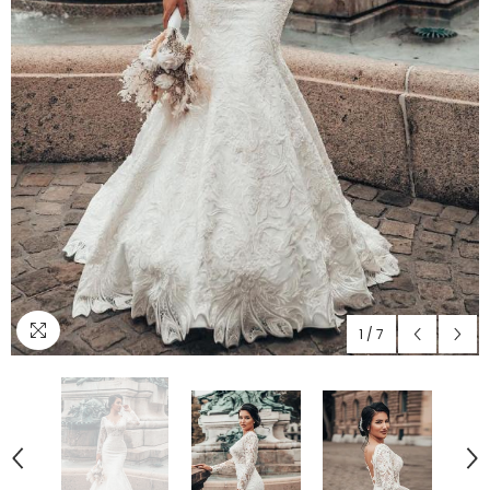
1
/
7