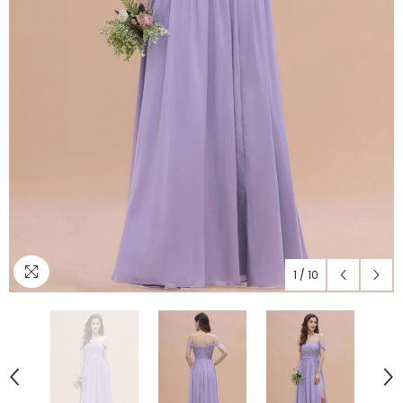
1
/
10