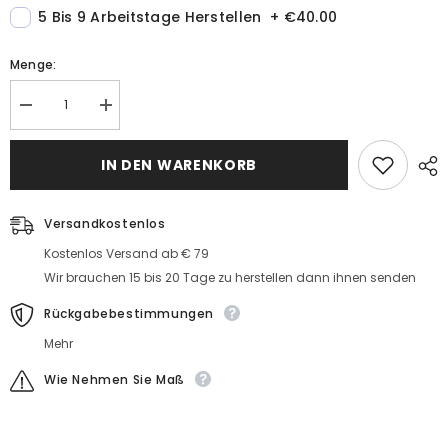
5 Bis 9 Arbeitstage Herstellen
+
€40.00
Menge:
Menge
MengeBrautjungfernkleider
Brautjungfernkleider
Lang
Lang
Lavender
Lavender
Hochzeitsgäste
IN DEN WARENKORB
Hochzeitsgäste
Partykleider
Partykleider
Günstig
Günstig
Versandkostenlos
Kostenlos Versand ab € 79
Wir brauchen 15 bis 20 Tage zu herstellen dann ihnen senden
Rückgabebestimmungen
Mehr
Wie Nehmen Sie Maß