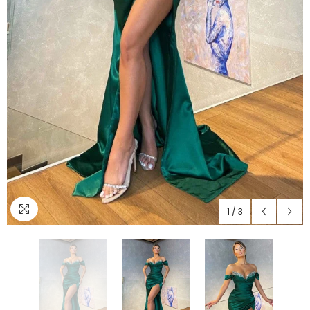
1
/
3