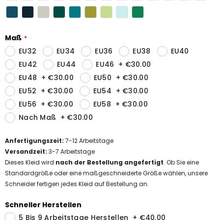
Maß
EU32
EU34
EU36
EU38
EU40
EU42
EU44
EU46
+
€30.00
EU48
+
€30.00
EU50
+
€30.00
EU52
+
€30.00
EU54
+
€30.00
EU56
+
€30.00
EU58
+
€30.00
Nach Maß
+
€30.00
Anfertigungszeit
:
7-12
Arbeitstage
Versandzeit
:
3-7 Arbeitstage
Dieses Kleid wird
nach der Bestellung angefertigt
. Ob Sie eine
Standardgröße oder eine maßgeschneiderte Größe wählen, unsere
Schneider fertigen jedes Kleid auf Bestellung an.
Schneller Herstellen
5 Bis 9 Arbeitstage Herstellen
+
€40.00