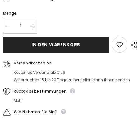
Menge:
Menge
MengeAbendkleider
Abendkleider
Lang
Lang
Dunkel
Dunkel
Grün
IN DEN WARENKORB
Grün
Abiballkleider
Abiballkleider
Satin
Satin
Versandkostenlos
Kostenlos Versand ab € 79
Wir brauchen 15 bis 20 Tage zu herstellen dann ihnen senden
Rückgabebestimmungen
Mehr
Wie Nehmen Sie Maß