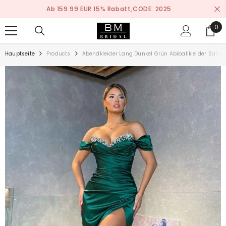
ZUM INHALT SPRINGEN
Nach Maß Anfertigen Service
0
0
ite
Hauptseite
Products
Abendkleider Lang Dunkel Grün Abiballkleider Satin